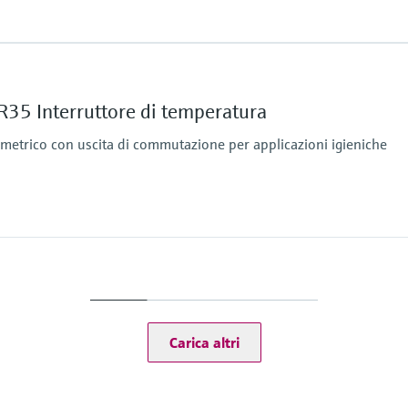
Range di misura / ope
Pt 100:
-50 … 200 °C
35 Interruttore di temperatura
(-580 … 392 °F)
Lunghezza su richies
trico con uscita di commutazione per applicazioni igieniche
0°C
fino a 600,00 mm (23.6
Range di misura / ope
-50...150 °C (-58...302 
Carica altri