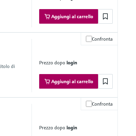
''')
Aggiungi al carrello
Confronta
ratività
0 °F a 320 °F),
 (374 °F)
Prezzo dopo
login
r la calibrazione automatica.
itolo di
ta (mm)
'')
Aggiungi al carrello
Confronta
ratività
..320 °F),
 (374 °F)
Prezzo dopo
login
ta (mm)