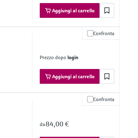
Aggiungi al carrello
Confronta
esso a 20°C
)
ratività
Prezzo dopo
login
Aggiungi al carrello
Confronta
ratività
84,00 €
da