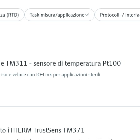
nza (RTD)
Task misura/applicazione
Protocolli / Interf
 TM311 - sensore di temperatura Pt100
so e veloce con IO-Link per applicazioni sterili
Range di misura / ope
PT 100:
-50 °C ....200 °C
to iTHERM TrustSens TM371
(-58 °F ....392 °F)
Lunghezza su richies