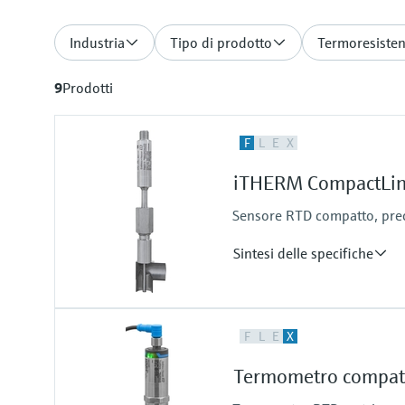
Industria
Tipo di prodotto
Termoresiste
9
Prodotti
F
L
E
X
iTHERM CompactLine
Sensore RTD compatto, preci
Sintesi delle specifiche
Precisione
F
L
E
X
Classe A secondo IEC 60751
Miglior tempo di risposta
Termometro compat
t50 = 1 s
t90 = 1.5 s