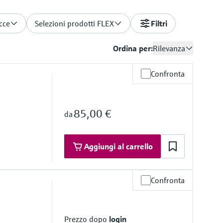
acce
Selezioni prodotti FLEX
Filtri
Ordina per:
Rilevanza
Confronta
85,00 €
da
Aggiungi al carrello
Confronta
ratività
Prezzo dopo
login
ta (mm)