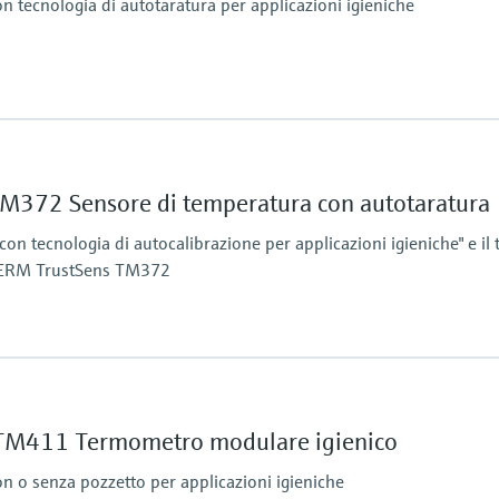
tecnologia di autotaratura per applicazioni igieniche
0°C
fino a 600,00 mm (23,62
Range di misura / ope
Pt100:
da 40 °C a 160 °C (da -4
M372 Sensore di temperatura con autotaratura
0°C
opzionale fino a 190 °C
Punto di riferimento pe
 tecnologia di autocalibrazione per applicazioni igieniche" e il t
Lunghezza su richies
HERM TrustSens TM372
fino a 900,00 mm (35,4
Range di misura / ope
PT 100:
-40 °C ...160 °C (-40 °F .
M411 Termometro modulare igienico
0°C
opzionale fino a 190 °C
Lunghezza su richies
 o senza pozzetto per applicazioni igieniche
fino a 28'' (711 mm)