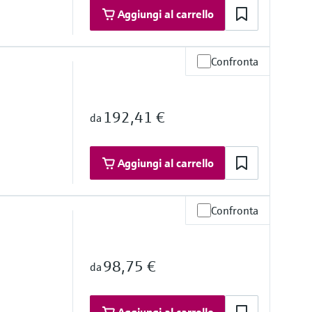
Aggiungi al carrello
Confronta
ratività
ta (mm)
192,41 €
da
ta (mm)
)
Aggiungi al carrello
Confronta
ratività
98,75 €
da
ta (mm)
)