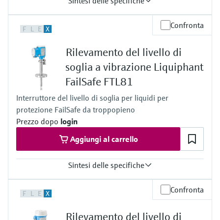
Sintesi delle specifiche
Temperatura di processo
Confronta
F
L
E
X
-60 … +280 °C
(-76 … +540 °F)
Rilevamento del livello di
Pressione di processo / limite massimo di sovrapressione
Vuoto … 100 bar
soglia a vibrazione Liquiphant
(1450 psi)
FailSafe FTL81
Densità minima del prodotto
Densità da 0,4 g/cm³
Interruttore del livello di soglia per liquidi per
(0.4 SGU)
protezione FailSafe da troppopieno
Prezzo dopo
login
Aggiungi al carrello
Sintesi delle specifiche
Temperatura di processo
Confronta
F
L
E
X
-60 … +280 °C
(-76 … +540 °F)
Rilevamento del livello di
Pressione di processo / limite massimo di sovrapressione