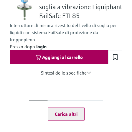
Vuoto … 100 bar
soglia a vibrazione Liquiphant
(1450 psi)
FailSafe FTL85
Densità minima del prodotto
Densità da 0,4 g/cm³
Interruttore di misura rivestito del livello di soglia per
(0.4 SGU)
liquidi con sistema FailSafe di protezione da
troppopieno
Prezzo dopo
login
Aggiungi al carrello
Sintesi delle specifiche
Temperatura di processo
–50 … +150°C
(–58 … +300°F)
Pressione di processo / limite massimo di sovrapressione
Vuoto … 40 bar
Carica altri
(580 psi)
Densità minima del prodotto
Densità da 0,4 g/cm³