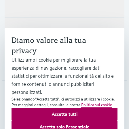
Prodotti e servizi
Industrie
Diamo valore alla tua
privacy
Supporta
Utilizziamo i cookie per migliorare la tua
esperienza di navigazione, raccogliere dati
La società
statistici per ottimizzare la funzionalità del sito e
fornire contenuti o annunci pubblicitari
personalizzati.
ITA
•
Italiano
Selezionando "Accetta tutti", ci autorizzi a utilizzare i cookie.
Per maggiori dettagli, consulta la nostra
Politica sui cookie
.
Accetta tutti
Copyright © Endress+Hauser Group Services AG
Imprint
Termini di utilizzo
Privacy Policy
Accetta solo l'essenziale