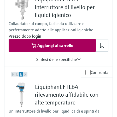
Vuoto...40 bar
interruttore di livello per
Vuoto...580 psi
liquidi igienico
Densità minima del prodotto
0.5 g/cm³
Collaudato sul campo, facile da utilizzare e
(0.4 g/cm³ opzionale)
perfettamente adatto alle applicazioni igieniche.
Prezzo dopo
login
Aggiungi al carrello
Sintesi delle specifiche
Temperatura di processo
Confronta
F
L
E
X
-50 °C...+150 °C
(-58 °F...+302 °F)
Liquiphant FTL64 -
Pressione di processo / limite massimo di sovrapressione
Vuoto... 64 bar
rilevamento affidabile con
(Vuoto... 928 psi)
alte temperature
Densità minima del prodotto
0,5 g/cm³
Un interruttore di livello per liquidi caldi e spinti da
(0,4 g/cm³ opzionale)