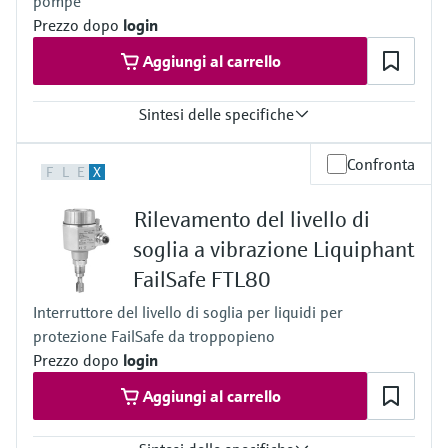
pompe
Prezzo dopo
login
Aggiungi al carrello
Sintesi delle specifiche
Temperatura di processo
Confronta
F
L
E
X
-60 °C...+280 °C
(-76 °F...+536 °F)
Rilevamento del livello di
Pressione di processo / limite massimo di sovrapressione
Vuoto...100 bar
soglia a vibrazione Liquiphant
Vuoto...1450 psi
FailSafe FTL80
Densità minima del prodotto
0.5 g/cm³
Interruttore del livello di soglia per liquidi per
(0.4 g/cm³ opzionale)
protezione FailSafe da troppopieno
Prezzo dopo
login
Aggiungi al carrello