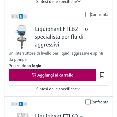
Sintesi delle specifiche
Temperatura di processo
Confronta
F
L
E
X
-40 … 150 °C
(-40 … 302 °F)
Liquiphant FTL62 - lo
Pressione di processo / limite massimo di sovrapressione
Vuoto … 40 bar
specialista per fluidi
(Vuoto … 580 psi)
aggressivi
Densità minima del prodotto
> 0,7 g/cm³
Un interruttore di livello per liquidi aggressivi e spinti
(> 0,5 g/cm³ opzionale)
da pompe
Prezzo dopo
login
Aggiungi al carrello
Sintesi delle specifiche
Temperatura di processo
Confronta
F
L
E
X
-50 °C...+150 °C
(-58 °F...+302 °F)
Liquiphant FTL63 –
Pressione di processo / limite massimo di sovrapressione