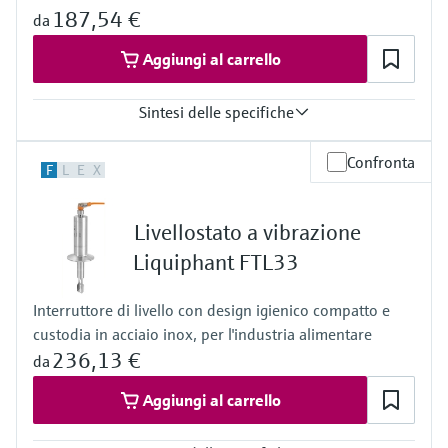
187,54 €
da
Aggiungi al carrello
Sintesi delle specifiche
Temperatura di processo
Confronta
F
L
E
X
-40 … 150 °C
(-40 … 302 °F)
Pressione di processo / limite massimo di sovrapressione
Livellostato a vibrazione
Vuoto … 40 bar
(Vuoto … 580 psi)
Liquiphant FTL33
Densità minima del prodotto
> 0,7 g/cm³
Interruttore di livello con design igienico compatto e
(> 0,5 g/cm³ opzionale)
custodia in acciaio inox, per l'industria alimentare
236,13 €
da
Aggiungi al carrello