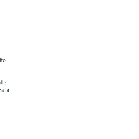
ito
I
d
lle
ra la