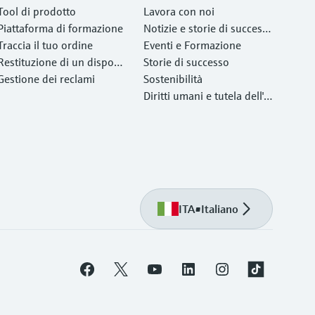
Tool di prodotto
Lavora con noi
Piattaforma di formazione
Notizie e storie di success
Traccia il tuo ordine
o
Eventi e Formazione
Restituzione di un disposit
Storie di successo
ivo
Gestione dei reclami
Sostenibilità
Diritti umani e tutela dell'a
mbiente
ITA
•
Italiano