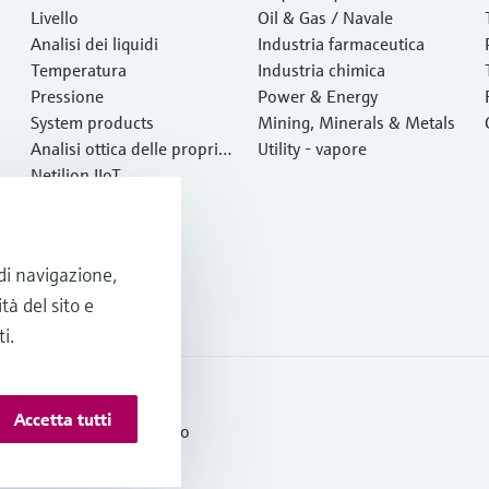
Livello
i
Oil & Gas / Navale
Analisi dei liquidi
Industria farmaceutica
Temperatura
Industria chimica
Pressione
Power & Energy
System products
Mining, Minerals & Metals
Analisi ottica delle proprie
Utility - vapore
tà chimiche
Netilion IIoT
Software
Prodotti in evidenza
Tool di prodotto
 di navigazione,
Services
tà del sito e
i.
Accetta tutti
 di fornitura e di servizio