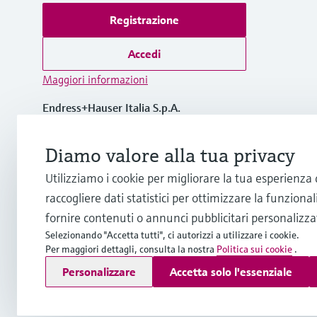
Registrazione
Accedi
Maggiori informazioni
Endress+Hauser Italia S.p.A.
Italia
Diamo valore alla tua privacy
+39 02 92 19 21
Utilizziamo i cookie per migliorare la tua esperienza
raccogliere dati statistici per ottimizzare la funzionali
info.it@endress.com
fornire contenuti o annunci pubblicitari personalizzat
Selezionando "Accetta tutti", ci autorizzi a utilizzare i cookie.
Per maggiori dettagli, consulta la nostra
Politica sui cookie
.
Copyright © Endress+Hauser Group Services AG
Personalizzare
Accetta solo l'essenziale
Imprint
Termini di utilizzo
Privacy Policy
Condizioni generali