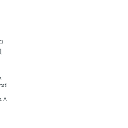
n
l
si
tati
e. A