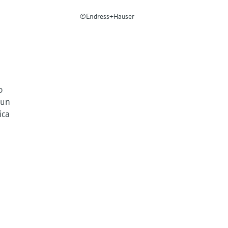
©Endress+Hauser
o
 un
ica