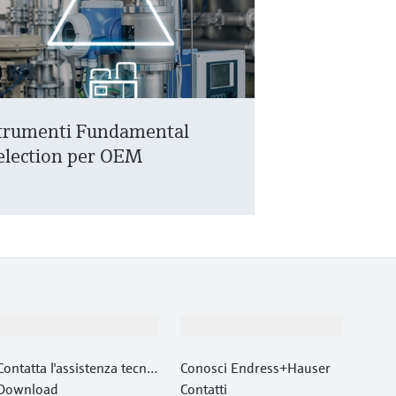
trumenti Fundamental
election per OEM
Supporta
La società
Contatta l'assistenza tecnic
Conosci Endress+Hauser
a
Download
Contatti