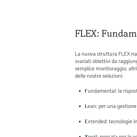
FLEX: Fundame
La nuova struttura FLEX na
svariati obiettivi da raggiu
semplice monitoraggio, altr
delle nostre selezioni:
F
undamental: la rispost
L
ean: per una gestione 
E
xtended: tecnologie in
X
pert: pensata per le v