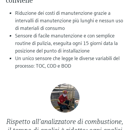
conviene
microonde
microonde
dell'eccellenza operativa e dei
Accesso a Device Viewer
Riduzione dei costi di manutenzione grazie a
modelli decisionali
Memosens technology
Misura del livello tramite la misura
Trova informazioni e documentazione
intervalli di manutenzione più lunghi e nessun uso
specifiche sul prodotto
della pressione
di materiali di consumo
Visualizza tutti
Sensore di facile manutenzione e con semplice
Trova i ricambi giusti
Visualizza tutti
routine di pulizia, eseguita ogni 15 giorni data la
Trova i ricambi per codice prodotto, codice
posizione del punto di installazione
ordine o numero di serie
Un unico sensore che legge le diverse variabili del
processo: TOC, COD e BOD
Rispetto all’analizzatore di combustione,