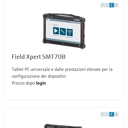
F
L
E
X
Field Xpert SMT70B
Tablet PC universale e dalle prestazioni elevate per la
configurazione dei dispositivi
Prezzo dopo
login
F
L
E
X