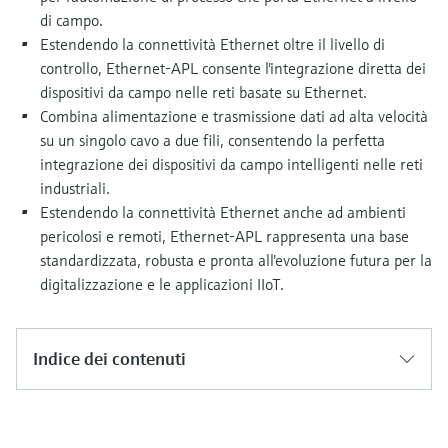
microonde
microonde
di campo.
dell'eccellenza operativa e dei
Accesso a Device Viewer
Estendendo la connettività Ethernet oltre il livello di
modelli decisionali
Memosens technology
Misura del livello tramite la misura
controllo, Ethernet-APL consente l'integrazione diretta dei
Trova informazioni e documentazione
specifiche sul prodotto
della pressione
dispositivi da campo nelle reti basate su Ethernet.
Visualizza tutti
Combina alimentazione e trasmissione dati ad alta velocità
Trova i ricambi giusti
su un singolo cavo a due fili, consentendo la perfetta
Visualizza tutti
Trova i ricambi per codice prodotto, codice
integrazione dei dispositivi da campo intelligenti nelle reti
ordine o numero di serie
industriali.
Estendendo la connettività Ethernet anche ad ambienti
pericolosi e remoti, Ethernet-APL rappresenta una base
standardizzata, robusta e pronta all'evoluzione futura per la
digitalizzazione e le applicazioni IIoT.
Indice dei contenuti