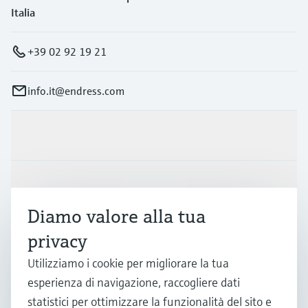
Italia
+39 02 92 19 21
info.it@endress.com
Prodotti e servizi
Industrie
Diamo valore alla tua
privacy
Supporta
Utilizziamo i cookie per migliorare la tua
esperienza di navigazione, raccogliere dati
La società
statistici per ottimizzare la funzionalità del sito e