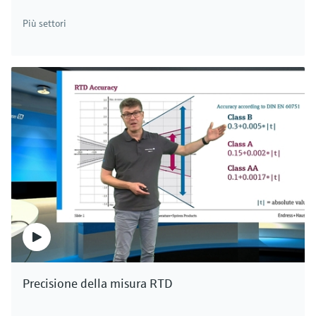
F
L
E
X
Più settori
Sensore di pH digitale senza vetro
Memosens CPS97E
Sensore di pH Memosens 2.0 ISFET per fluidi molto
inquinati in processi chimici e nella produzione di carta
o vernici
Prezzo dopo
login
Precisione della misura RTD