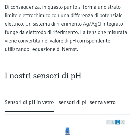
microonde
microonde
Di conseguenza, in questo punto si forma uno strato
dell'eccellenza operativa e dei
Accesso a Device Viewer
limite elettrochimico con una differenza di potenziale
modelli decisionali
Memosens technology
Misura del livello tramite la misura
Trova informazioni e documentazione
elettrico. Un sistema di riferimento Ag/AgCl integrato
specifiche sul prodotto
della pressione
funge da elettrodo di riferimento. La tensione misurata
Visualizza tutti
viene convertita nel valore di pH corrispondente
Trova i ricambi giusti
Visualizza tutti
Trova i ricambi per codice prodotto, codice
utilizzando l'equazione di Nernst.
ordine o numero di serie
I nostri sensori di pH
Come funziona la misura potenziometrica del
pH
Sensori di pH in vetro
sensori di pH senza vetro
Fondamentalmente, la misura potenziometrica
del pH consiste nel rilevare le differenze di
potenziale con elettrodi speciali. Vediamo di
F
L
E
X
capire meglio: