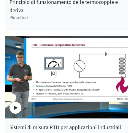
Principio di funzionamento delle termocoppie e
deriva
F
L
E
X
Più settori
Sensore di pH digitale senza vetro
Memosens CPS47E
Elettrodo di pH Memosens 2.0 ISFET per l'industria
chimica, farmaceutica e alimentare
Prezzo dopo
login
Sistemi di misura RTD per applicazioni industriali