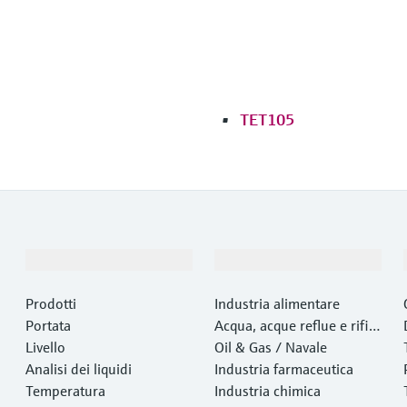
TET105
Prodotti e servizi
Industrie
Prodotti
Industria alimentare
Portata
Acqua, acque reflue e rifiut
Livello
i
Oil & Gas / Navale
Analisi dei liquidi
Industria farmaceutica
Temperatura
Industria chimica