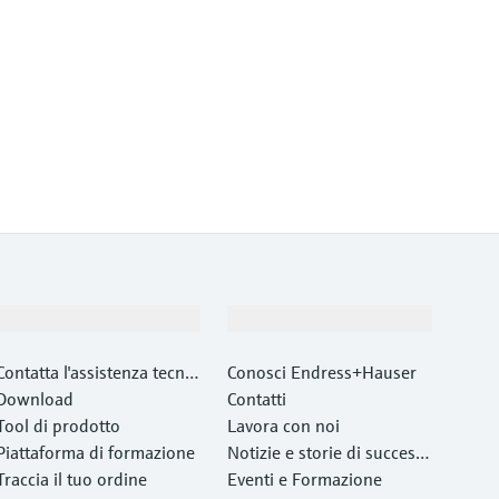
Supporta
La società
Contatta l'assistenza tecnic
Conosci Endress+Hauser
a
Download
Contatti
Tool di prodotto
Lavora con noi
Piattaforma di formazione
Notizie e storie di success
Traccia il tuo ordine
o
Eventi e Formazione