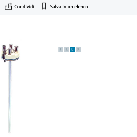
Condividi
Salva in un elenco
F
L
E
X