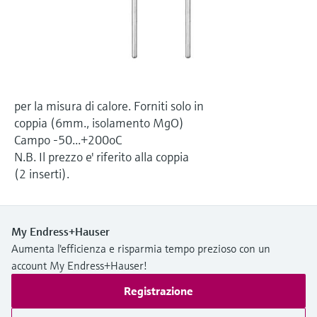
microonde
microonde
dell'eccellenza operativa e dei
Accesso a Device Viewer
modelli decisionali
Memosens technology
Misura del livello tramite la misura
Trova informazioni e documentazione
specifiche sul prodotto
della pressione
Visualizza tutti
Trova i ricambi giusti
Visualizza tutti
per la misura di calore. Forniti solo in
Trova i ricambi per codice prodotto, codice
coppia (6mm., isolamento MgO)
ordine o numero di serie
Campo -50...+200oC
N.B. Il prezzo e' riferito alla coppia
(2 inserti).
My Endress+Hauser
Aumenta l'efficienza e risparmia tempo prezioso con un
account My Endress+Hauser!
Registrazione