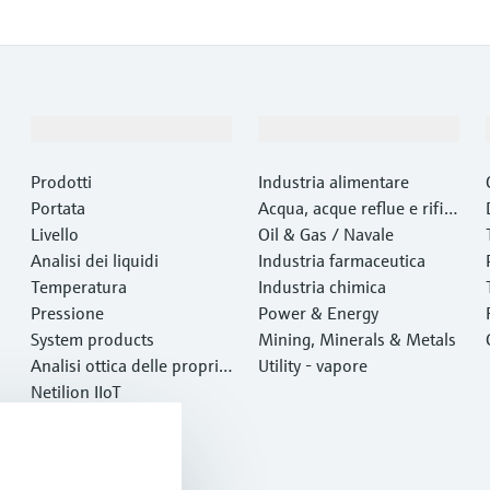
Prodotti e servizi
Industrie
Prodotti
Industria alimentare
Portata
Acqua, acque reflue e rifiut
Livello
i
Oil & Gas / Navale
Analisi dei liquidi
Industria farmaceutica
Temperatura
Industria chimica
Pressione
Power & Energy
System products
Mining, Minerals & Metals
Analisi ottica delle proprie
Utility - vapore
tà chimiche
Netilion IIoT
Software
Prodotti in evidenza
Tool di prodotto