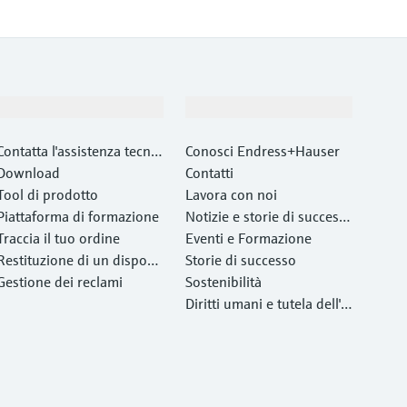
Supporta
La società
Contatta l'assistenza tecnic
Conosci Endress+Hauser
a
Download
Contatti
Tool di prodotto
Lavora con noi
Piattaforma di formazione
Notizie e storie di success
Traccia il tuo ordine
o
Eventi e Formazione
Restituzione di un disposit
Storie di successo
ivo
Gestione dei reclami
Sostenibilità
Diritti umani e tutela dell'a
mbiente