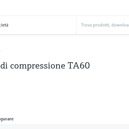
cietà
0
 di compressione TA60
gurare