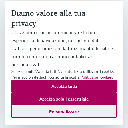
Diamo valore alla tua
Supporta
privacy
Utilizziamo i cookie per migliorare la tua
esperienza di navigazione, raccogliere dati
La società
statistici per ottimizzare la funzionalità del sito e
fornire contenuti o annunci pubblicitari
personalizzati.
ITA
•
Italiano
Selezionando "Accetta tutti", ci autorizzi a utilizzare i cookie.
Per maggiori dettagli, consulta la nostra
Politica sui cookie
.
Accetta tutti
Copyright © Endress+Hauser Group Services AG
Imprint
Termini di utilizzo
Privacy Policy
Accetta solo l'essenziale
Condizioni generali di fornitura e di servizio
Personalizzare