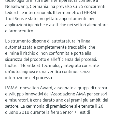
tecnologia di misura della temperatura con sede a
microonde
microonde
Nesselwang, Germania, ha prevalso su 35 concorrenti
dell'eccellenza operativa e dei
Accesso a Device Viewer
tedeschi e internazionali. Il termometro iTHERM
modelli decisionali
Memosens technology
Misura del livello tramite la misura
Trova informazioni e documentazione
TrustSens è stato progettato appositamente per
specifiche sul prodotto
della pressione
applicazioni igieniche e asettiche nei settori alimentare
Visualizza tutti
e farmaceutico.
Trova i ricambi giusti
Visualizza tutti
Lo strumento dispone di autotaratura in linea
Trova i ricambi per codice prodotto, codice
ordine o numero di serie
automatizzata e completamente tracciabile, che
elimina il rischio di non conformità e porta alla
sicurezza del prodotto e all'efficienza dei processi.
Inoltre, l'Heartbeat Technology integrato consente
un'autodiagnosi e una verifica continue senza
interruzione del processo.
L'AMA Innovation Award, assegnato a gruppi di ricerca
e sviluppo innovativi dall'Associazione AMA per sensori
e misuratori, è considerato uno dei premi più ambiti del
settore. La cerimonia di premiazione si è tenuta il 26
giugno 2018 durante la fiera Sensor + Test di