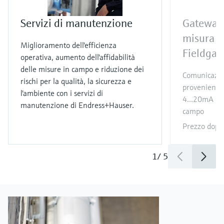
Servizi di manutenzione
Gateway 
misura
Miglioramento dell'efficienza
Fieldga
operativa, aumento dell'affidabilità
delle misure in campo e riduzione dei
Comunicazion
rischi per la qualità, la sicurezza e
provenienti d
l'ambiente con i servizi di
4...20mA e da
manutenzione di Endress+Hauser.
campo
Prezzo dop
1
/
5