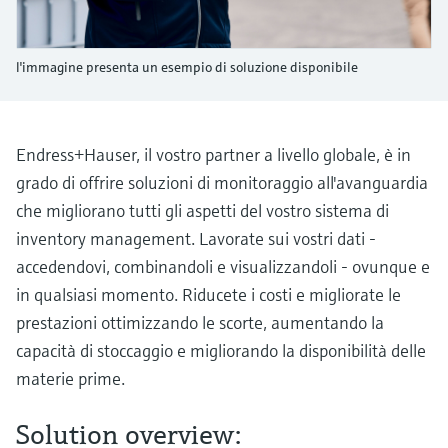
microonde
microonde
dell'eccellenza operativa e dei
Accesso a Device Viewer
modelli decisionali
Memosens technology
Misura del livello tramite la misura
l'immagine presenta un esempio di soluzione disponibile
Trova informazioni e documentazione
specifiche sul prodotto
della pressione
Visualizza tutti
Trova i ricambi giusti
Visualizza tutti
Endress+Hauser, il vostro partner a livello globale, è in
Trova i ricambi per codice prodotto, codice
ordine o numero di serie
grado di offrire soluzioni di monitoraggio all'avanguardia
che migliorano tutti gli aspetti del vostro sistema di
inventory management. Lavorate sui vostri dati -
accedendovi, combinandoli e visualizzandoli - ovunque e
in qualsiasi momento. Riducete i costi e migliorate le
prestazioni ottimizzando le scorte, aumentando la
capacità di stoccaggio e migliorando la disponibilità delle
materie prime.
Solution overview: