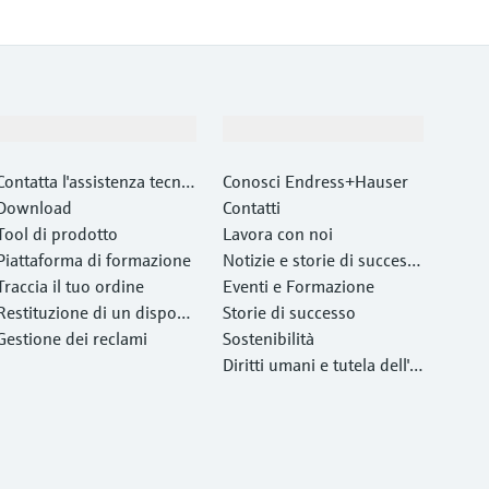
Supporta
La società
Contatta l'assistenza tecnic
Conosci Endress+Hauser
a
Download
Contatti
Tool di prodotto
Lavora con noi
Piattaforma di formazione
Notizie e storie di success
Traccia il tuo ordine
o
Eventi e Formazione
Restituzione di un disposit
Storie di successo
ivo
Gestione dei reclami
Sostenibilità
Diritti umani e tutela dell'a
mbiente