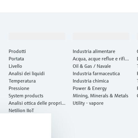
Prodotti e servizi
Industrie
Prodotti
Industria alimentare
Portata
Acqua, acque reflue e rifiut
Livello
i
Oil & Gas / Navale
Analisi dei liquidi
Industria farmaceutica
Temperatura
Industria chimica
Pressione
Power & Energy
System products
Mining, Minerals & Metals
Analisi ottica delle proprie
Utility - vapore
tà chimiche
Netilion IIoT
Software
Prodotti in evidenza
Tool di prodotto