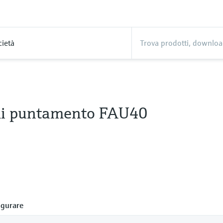
cietà
di puntamento FAU40
gurare