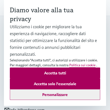
un futuro più sostenibile.
Diamo valore alla tua
privacy
My Endress+Hauser
Utilizziamo i cookie per migliorare la tua
Aumenta l'efficienza e risparmia tempo prezioso con un
esperienza di navigazione, raccogliere dati
account My Endress+Hauser!
statistici per ottimizzare la funzionalità del sito e
Registrazione
fornire contenuti o annunci pubblicitari
personalizzati.
Accedi
Selezionando "Accetta tutti", ci autorizzi a utilizzare i cookie.
Per maggiori dettagli, consulta la nostra
Politica sui cookie
.
Maggiori informazioni
Accetta tutti
Endress+Hauser Italia S.p.A.
Italia
Accetta solo l'essenziale
Personalizzare
+39 02 92 19 21
info.it@endress.com