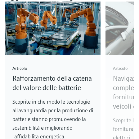
Articolo
Articolo
Rafforzamento della catena
Navigazi
del valore delle batterie
compless
fornitura
Scoprite in che modo le tecnologie
veicoli el
all'avanguardia per la produzione di
batterie stanno promuovendo la
Scoprite la
sostenibilità e migliorando
fornitura de
l'affidabilità energetica.
elettrici.