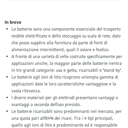
microonde
microonde
dell'eccellenza operativa e dei
Accesso a Device Viewer
modelli decisionali
Memosens technology
Misura del livello tramite la misura
Trova informazioni e documentazione
In breve
specifiche sul prodotto
della pressione
Le batterie sono una componente essenziale del trasporto
Visualizza tutti
mobile elettrificato e dello stoccaggio su scala di rete, dato
Trova i ricambi giusti
Visualizza tutti
che posso supplire alla fornitura da parte di fonti di
Trova i ricambi per codice prodotto, codice
alimentazione intermittenti, quali il solare e l'eolico.
ordine o numero di serie
A fronte di una varietà di celle costruite specificamente per
applicazioni uniche, la maggior parte delle batterie rientra
in tre grandi categorie: usa e getta, ricaricabili e "stand-by".
Le batterie agli ioni di litio ricoprono un'ampia gamma di
applicazioni date le loro caratteristiche vantaggiose e la
vasta rilevanza.
I diversi materiali per gli elettrodi presentano vantaggi o
svantaggi a seconda dell'uso previsto.
Le batterie ricaricabili sono predominanti nel mercato, per
una quota pari all'84% dei ricavi. Fra i 4 tipi principali,
quello agli ioni di litio è predominante ed è responsabile