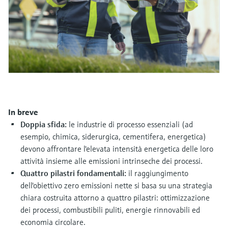
microonde
microonde
dell'eccellenza operativa e dei
Accesso a Device Viewer
modelli decisionali
Memosens technology
Misura del livello tramite la misura
Trova informazioni e documentazione
specifiche sul prodotto
della pressione
Visualizza tutti
Trova i ricambi giusti
Visualizza tutti
Trova i ricambi per codice prodotto, codice
ordine o numero di serie
In breve
Doppia sfida:
le industrie di processo essenziali (ad
esempio, chimica, siderurgica, cementifera, energetica)
devono affrontare l'elevata intensità energetica delle loro
attività insieme alle emissioni intrinseche dei processi.
Quattro pilastri fondamentali:
il raggiungimento
dell'obiettivo zero emissioni nette si basa su una strategia
chiara costruita attorno a quattro pilastri: ottimizzazione
dei processi, combustibili puliti, energie rinnovabili ed
economia circolare.