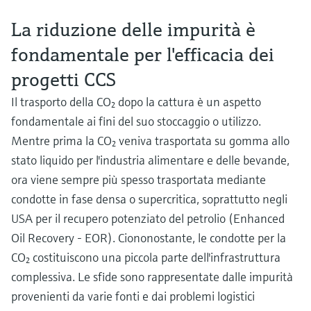
microonde
microonde
dell'eccellenza operativa e dei
La riduzione delle impurità è
Accesso a Device Viewer
modelli decisionali
Memosens technology
Misura del livello tramite la misura
Trova informazioni e documentazione
fondamentale per l'efficacia dei
specifiche sul prodotto
della pressione
progetti CCS
Visualizza tutti
Trova i ricambi giusti
Visualizza tutti
Il trasporto della CO₂ dopo la cattura è un aspetto
Trova i ricambi per codice prodotto, codice
fondamentale ai fini del suo stoccaggio o utilizzo.
ordine o numero di serie
Mentre prima la CO₂ veniva trasportata su gomma allo
stato liquido per l'industria alimentare e delle bevande,
ora viene sempre più spesso trasportata mediante
condotte in fase densa o supercritica, soprattutto negli
USA per il recupero potenziato del petrolio (Enhanced
Oil Recovery - EOR). Ciononostante, le condotte per la
CO₂ costituiscono una piccola parte dell'infrastruttura
complessiva. Le sfide sono rappresentate dalle impurità
provenienti da varie fonti e dai problemi logistici