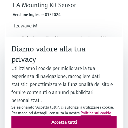
EA Mounting Kit Sensor
Versione inglese - 03/2024
Teqwave M
Seleziona altre lingue, versioni e vedi i
dettagli
Diamo valore alla tua
privacy
Condividi
Download
Utilizziamo i cookie per migliorare la tua
esperienza di navigazione, raccogliere dati
statistici per ottimizzare la funzionalità del sito e
fornire contenuti o annunci pubblicitari
Istruzioni di montaggio (EA)
personalizzati.
EA Protective Cover connection
Selezionando "Accetta tutti", ci autorizzi a utilizzare i cookie.
compartment
Per maggiori dettagli, consulta la nostra
Politica sui cookie
.
Accetta tutti
Versione inglese - 01/2024