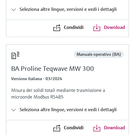
microonde
microonde
dell'eccellenza operativa e dei
Seleziona altre lingue, versioni e vedi i dettagli
Accesso a Device Viewer
modelli decisionali
Memosens technology
Misura del livello tramite la misura
Trova informazioni e documentazione
specifiche sul prodotto
Condividi
Download
della pressione
Visualizza tutti
Trova i ricambi giusti
Visualizza tutti
Trova i ricambi per codice prodotto, codice
Manuale operativo (BA)
ordine o numero di serie
BA Proline Teqwave MW 300
Versione italiana - 03/2024
Misura dei solidi totali mediante trasmissione a
microonde Modbus RS485
Seleziona altre lingue, versioni e vedi i dettagli
Condividi
Download