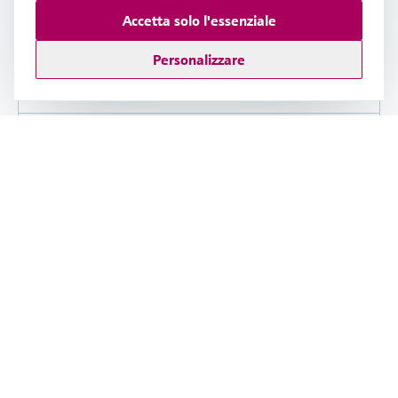
Proline 300, 500, 500-digital
Accetta solo l'essenziale
Seleziona altre lingue, versioni e vedi i
Personalizzare
dettagli
Condividi
Download
Istruzioni di montaggio (EA)
EA Alteration Display module to
Display module with WLAN
Versione inglese - 01/2024
Proline 300, 400, 500, 500-digital
Seleziona altre lingue, versioni e vedi i