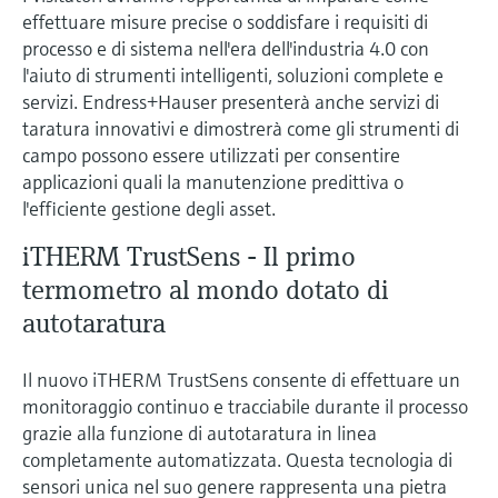
microonde
microonde
effettuare misure precise o soddisfare i requisiti di
dell'eccellenza operativa e dei
processo e di sistema nell'era dell'industria 4.0 con
Accesso a Device Viewer
modelli decisionali
Memosens technology
Misura del livello tramite la misura
l'aiuto di strumenti intelligenti, soluzioni complete e
Trova informazioni e documentazione
specifiche sul prodotto
servizi. Endress+Hauser presenterà anche servizi di
della pressione
Visualizza tutti
taratura innovativi e dimostrerà come gli strumenti di
Trova i ricambi giusti
campo possono essere utilizzati per consentire
Visualizza tutti
Trova i ricambi per codice prodotto, codice
applicazioni quali la manutenzione predittiva o
ordine o numero di serie
l'efficiente gestione degli asset.
iTHERM TrustSens - Il primo
termometro al mondo dotato di
autotaratura
Il nuovo iTHERM TrustSens consente di effettuare un
monitoraggio continuo e tracciabile durante il processo
grazie alla funzione di autotaratura in linea
completamente automatizzata. Questa tecnologia di
sensori unica nel suo genere rappresenta una pietra