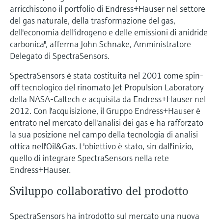
microonde
microonde
arricchiscono il portfolio di Endress+Hauser nel settore
dell'eccellenza operativa e dei
del gas naturale, della trasformazione del gas,
Accesso a Device Viewer
modelli decisionali
Memosens technology
Misura del livello tramite la misura
dell'economia dell'idrogeno e delle emissioni di anidride
Trova informazioni e documentazione
carbonica", afferma John Schnake, Amministratore
specifiche sul prodotto
della pressione
Visualizza tutti
Delegato di SpectraSensors.
Trova i ricambi giusti
Visualizza tutti
SpectraSensors è stata costituita nel 2001 come spin-
Trova i ricambi per codice prodotto, codice
off tecnologico del rinomato Jet Propulsion Laboratory
ordine o numero di serie
della NASA-Caltech e acquisita da Endress+Hauser nel
2012. Con l'acquisizione, il Gruppo Endress+Hauser è
entrato nel mercato dell'analisi dei gas e ha rafforzato
la sua posizione nel campo della tecnologia di analisi
ottica nell'Oil&Gas. L'obiettivo è stato, sin dall'inizio,
quello di integrare SpectraSensors nella rete
Endress+Hauser.
Sviluppo collaborativo del prodotto
SpectraSensors ha introdotto sul mercato una nuova