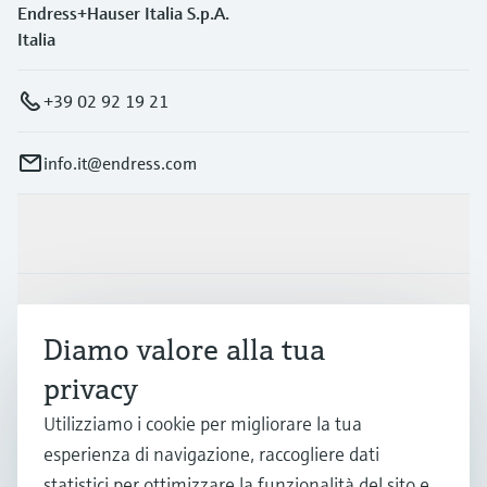
Endress+Hauser Italia S.p.A.
Italia
+39 02 92 19 21
info.it@endress.com
Prodotti e servizi
Industrie
Diamo valore alla tua
privacy
Supporta
Utilizziamo i cookie per migliorare la tua
esperienza di navigazione, raccogliere dati
La società
statistici per ottimizzare la funzionalità del sito e