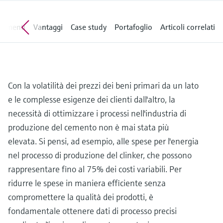
microonde
microonde
dell'eccellenza operativa e dei
Accesso a Device Viewer
modelli decisionali
dimenti
Vantaggi
Case study
Portafoglio
Articoli correlati
Memosens technology
Misura del livello tramite la misura
Trova informazioni e documentazione
specifiche sul prodotto
della pressione
Visualizza tutti
Trova i ricambi giusti
Visualizza tutti
Trova i ricambi per codice prodotto, codice
Con la volatilità dei prezzi dei beni primari da un lato
ordine o numero di serie
e le complesse esigenze dei clienti dall'altro, la
necessità di ottimizzare i processi nell'industria di
produzione del cemento non è mai stata più
elevata. Si pensi, ad esempio, alle spese per l'energia
nel processo di produzione del clinker, che possono
rappresentare fino al 75% dei costi variabili. Per
ridurre le spese in maniera efficiente senza
compromettere la qualità dei prodotti, è
fondamentale ottenere dati di processo precisi