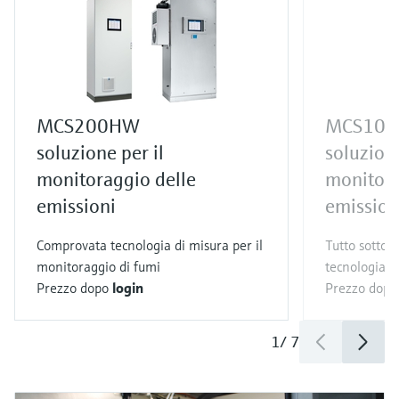
MCS200HW
MCS100
soluzione per il
soluzione
monitoraggio delle
monitora
emissioni
emission
Comprovata tecnologia di misura per il
Tutto sotto 
monitoraggio di fumi
tecnologia d
Prezzo dopo
login
Prezzo dop
1
/
7