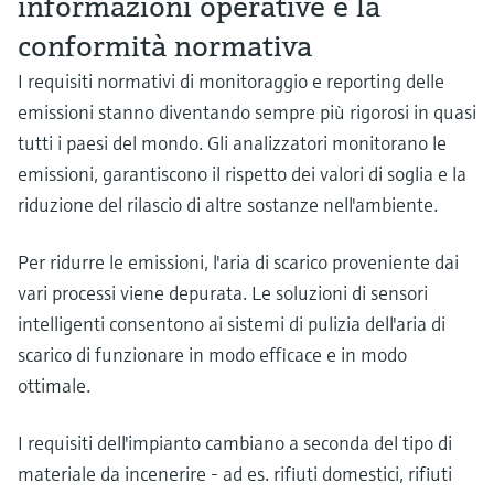
informazioni operative e la
microonde
microonde
dell'eccellenza operativa e dei
conformità normativa
Accesso a Device Viewer
modelli decisionali
Memosens technology
Misura del livello tramite la misura
Trova informazioni e documentazione
I requisiti normativi di monitoraggio e reporting delle
specifiche sul prodotto
della pressione
emissioni stanno diventando sempre più rigorosi in quasi
Visualizza tutti
tutti i paesi del mondo. Gli analizzatori monitorano le
Trova i ricambi giusti
Visualizza tutti
emissioni, garantiscono il rispetto dei valori di soglia e la
Trova i ricambi per codice prodotto, codice
ordine o numero di serie
riduzione del rilascio di altre sostanze nell'ambiente.
Per ridurre le emissioni, l'aria di scarico proveniente dai
vari processi viene depurata. Le soluzioni di sensori
intelligenti consentono ai sistemi di pulizia dell'aria di
scarico di funzionare in modo efficace e in modo
ottimale.
I requisiti dell'impianto cambiano a seconda del tipo di
materiale da incenerire - ad es. rifiuti domestici, rifiuti